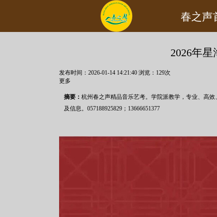
您现在的位置：
首页
>>
新闻资讯
>>
艺考政策
春之声
2026
发布时间：2026-01-14 14:21:40
浏览：
129
次
更多
摘要：
杭州春之声精品音乐艺考。学院派教学，专业、高效
及信息。057188925829；13666651377