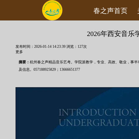
您现在的位置：
首页
>>
新闻资讯
>>
艺考政策
春之声首页
2026年西安音
发布时间：2026-01-14 14:23:39
浏览：
127
次
更多
摘要：
杭州春之声精品音乐艺考。学院派教学，专业、高效、敬业，事半
及信息。057188925829；13666651377